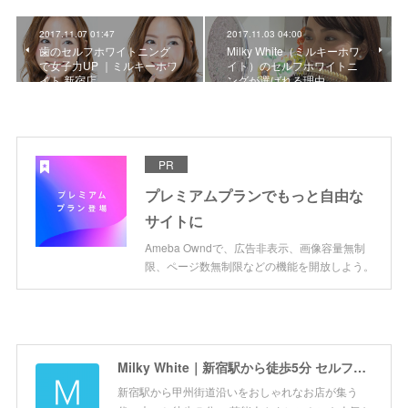
2017.11.07 01:47
2017.11.03 04:00
歯のセルフホワイトニング
Milky White（ミルキーホワ
で女子力UP ｜ミルキーホワ
イト）のセルフホワイトニ
イト 新宿店
ングが選ばれる理由
PR
プレミアムプランでもっと自由な
サイトに
Ameba Owndで、広告非表示、画像容量無制
限、ページ数無制限などの機能を開放しよう。
Milky White｜新宿駅から徒歩5分 セルフホワイトニング専門店 ミルキーホワイト新宿店
新宿駅から甲州街道沿いをおしゃれなお店が集う