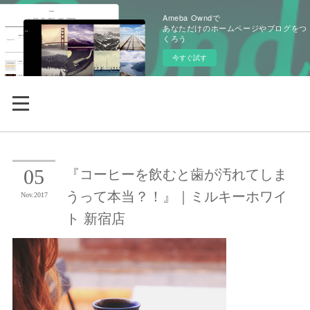
Ameba Owndで
あなただけのホームページやブログをつ
くろう
今すぐ試す
『コーヒーを飲むと歯が汚れてしま
05
うって本当？！』｜ミルキーホワイ
Nov
2017
ト 新宿店